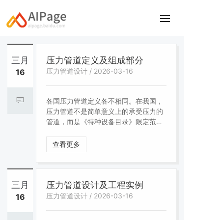
三月
压力管道定义及组成部分
压力管道设计 / 2026-03-16
16
各国压力管道定义各不相同。在我国，
压力管道不是简单意义上的承受压力的
管道，而是《特种设备目录》限定范围
的管道。 公称直径小于150mm，且其
最高工作压力小于1.6MPa（表压）的输
查看更多
送无毒、不可燃、无腐蚀性气体的管道
和设备本体所属管道除外，上述气体不
包括液化气体、蒸汽和氧气。其中，石
油天然气管道的安全监督管理还应按照
三月
压力管道设计及工程实例
《安全生产法》《石油天然气管道保护
压力管道设计 / 2026-03-16
16
法》等法律法规实施。