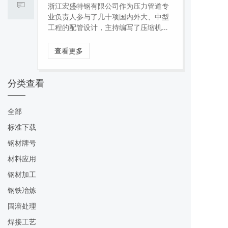
浙江宏盛特钢有限公司作为压力管道专
业负责人参与了几十项国内外大、中型
工程的配管设计，主持编写了压缩机、
加热炉等多个标准手册。作为压力管道
设计、校核、审核、审定人员，常年工
查看更多
作在生产一线，本书融入了笔者在众多
国内外大、中型工程中各种装置压力管
道设计的实践经验和工作体会总结，书
分类查看
内对各种炼油、化工等装置的管廊、
塔、容器、反应器、换热设备、加热
全部
炉、泵、压缩机、罐等设备、设施总结
并给出了各种典型配管设计实例
标准下载
钢材牌号
材料应用
钢材加工
钢铁冶炼
固溶处理
焊接工艺