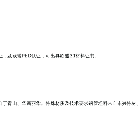
，及欧盟PED认证，可出具欧盟3.1材料证书。
自于青山、华新丽华。特殊材质及技术要求钢管坯料来自永兴特材